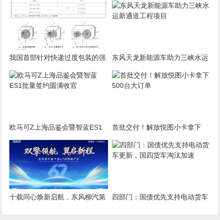
卡迎史诗级红利
华南区域营销年中会盛大启幕
我国首部针对快递过度包装的强
东风天龙新能源车助力三峡水运
制国标7月1日起实施
新通道工程项目
欧马可Z上海品鉴会暨智蓝ES1
首批交付！解放悦图小卡拿下
批量签约圆满收官
500台大订单
十载同心焕新启航，东风柳汽第
四部门：国债优先支持电动货车
10届67品牌客户日即将启幕
更新，国四货车淘汰加速